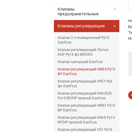
Клапаны
предохранительные
Н
Клапаны регулирующие
Б
Т
Клапан 3-х позиционный Ру10
Ма
Danfoss
Клапан регулирующий Clorius
M2F Ру16 фл BROEN
Клапан запорный Danfoss
Клапан регулирующий HRB4 Ру10
ВР Danfoss
Клапан регулирующий HFE3 Ру6
фл Danfoss
Клапан регулирующий RAV20/8
Ру10 ВР/НР прямой Danfoss
Клапан регулирующий HRB3 Ру10
ВР Danfoss
Клапан регулирующий RAV8 Ру10
ВР/НР прямой Danfoss
Клапан регулирующий VF3 Ру16