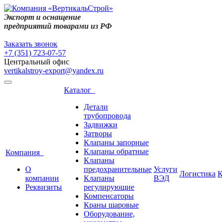
Экспорт и оснащение
предприятий товарами из РФ
Заказать звонок
+7 (351) 723-07-57
Центральный офис
vertikalstroy-export@yandex.ru
Каталог
Детали
трубопровода
Задвижки
Затворы
Клапаны запорные
Клапаны обратные
Компания
Клапаны
О
предохранительные
Услуги
Логистика
К
компании
Клапаны
ВЭД
Реквизиты
регулирующие
Компенсаторы
Краны шаровые
Оборудование,