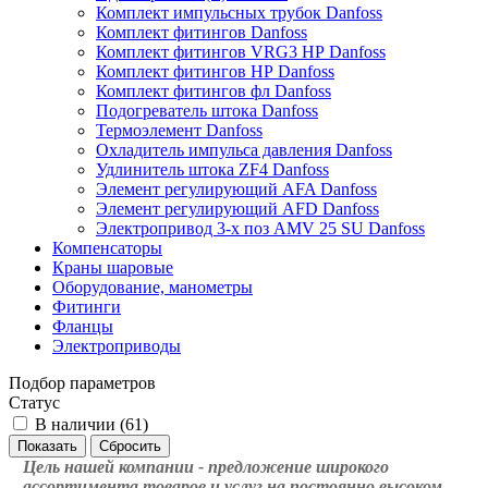
Комплект импульсных трубок Danfoss
Комплект фитингов Danfoss
Комплект фитингов VRG3 НР Danfoss
Комплект фитингов НР Danfoss
Комплект фитингов фл Danfoss
Подогреватель штока Danfoss
Термоэлемент Danfoss
Охладитель импульса давления Danfoss
Удлинитель штока ZF4 Danfoss
Элемент регулирующий AFA Danfoss
Элемент регулирующий AFD Danfoss
Электропривод 3-х поз AMV 25 SU Danfoss
Компенсаторы
Краны шаровые
Оборудование, манометры
Фитинги
Фланцы
Электроприводы
Подбор параметров
Статус
В наличии (
61
)
Цель нашей компании - предложение широкого
ассортимента товаров и услуг на постоянно высоком