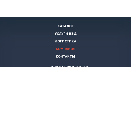
КАТАЛОГ
УСЛУГИ ВЭД
ЛОГИСТИКА
КОМПАНИЯ
КОНТАКТЫ
+7 (351) 723-07-57
vertikalstroy-export@yandex.ru
© 2026 Все права защищены. «ВертикальСтрой»
ИНН: 7447236665
ОГРН: 1147447001778
ПЕРЕЙТИ НА СТАРЫЙ САЙТ