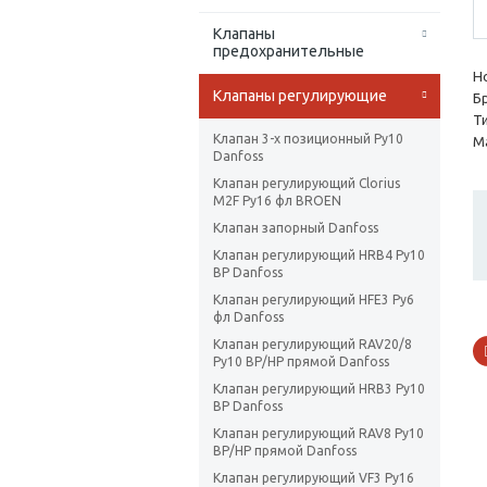
Клапаны
предохранительные
Н
Клапаны регулирующие
Б
Ти
Клапан 3-х позиционный Ру10
Ма
Danfoss
Клапан регулирующий Clorius
M2F Ру16 фл BROEN
Клапан запорный Danfoss
Клапан регулирующий HRB4 Ру10
ВР Danfoss
Клапан регулирующий HFE3 Ру6
фл Danfoss
Клапан регулирующий RAV20/8
Ру10 ВР/НР прямой Danfoss
Клапан регулирующий HRB3 Ру10
ВР Danfoss
Клапан регулирующий RAV8 Ру10
ВР/НР прямой Danfoss
Клапан регулирующий VF3 Ру16