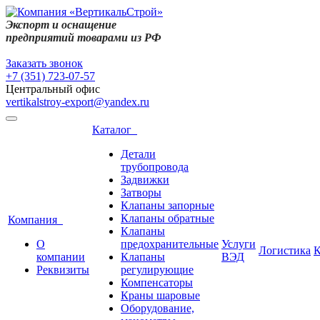
Экспорт и оснащение
предприятий товарами из РФ
Заказать звонок
+7 (351) 723-07-57
Центральный офис
vertikalstroy-export@yandex.ru
Каталог
Детали
трубопровода
Задвижки
Затворы
Клапаны запорные
Клапаны обратные
Компания
Клапаны
О
предохранительные
Услуги
Логистика
К
компании
Клапаны
ВЭД
Реквизиты
регулирующие
Компенсаторы
Краны шаровые
Оборудование,