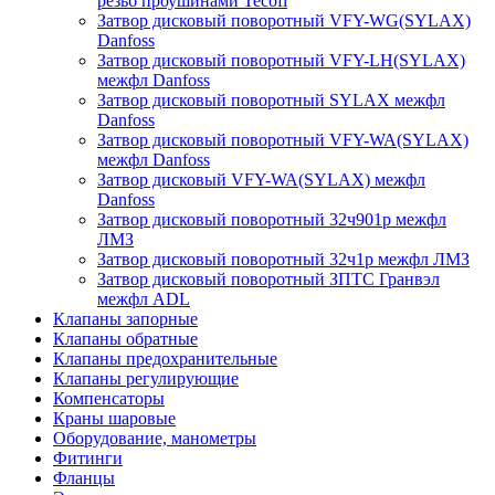
резьб проушинами Tecofi
Затвор дисковый поворотный VFY-WG(SYLAX)
Danfoss
Затвор дисковый поворотный VFY-LH(SYLAX)
межфл Danfoss
Затвор дисковый поворотный SYLAX межфл
Danfoss
Затвор дисковый поворотный VFY-WA(SYLAX)
межфл Danfoss
Затвор дисковый VFY-WA(SYLAX) межфл
Danfoss
Затвор дисковый поворотный 32ч901р межфл
ЛМЗ
Затвор дисковый поворотный 32ч1р межфл ЛМЗ
Затвор дисковый поворотный ЗПТС Гранвэл
межфл ADL
Клапаны запорные
Клапаны обратные
Клапаны предохранительные
Клапаны регулирующие
Компенсаторы
Краны шаровые
Оборудование, манометры
Фитинги
Фланцы