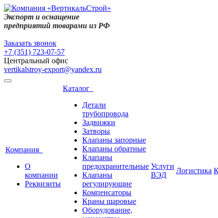
Экспорт и оснащение
предприятий товарами из РФ
Заказать звонок
+7 (351) 723-07-57
Центральный офис
vertikalstroy-export@yandex.ru
Каталог
Детали
трубопровода
Задвижки
Затворы
Клапаны запорные
Клапаны обратные
Компания
Клапаны
О
предохранительные
Услуги
Логистика
К
компании
Клапаны
ВЭД
Реквизиты
регулирующие
Компенсаторы
Краны шаровые
Оборудование,