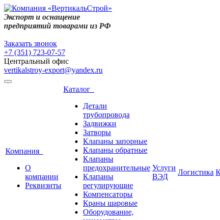
Экспорт и оснащение
предприятий товарами из РФ
Заказать звонок
+7 (351) 723-07-57
Центральный офис
vertikalstroy-export@yandex.ru
Каталог
Детали
трубопровода
Задвижки
Затворы
Клапаны запорные
Клапаны обратные
Компания
Клапаны
О
предохранительные
Услуги
Логистика
К
компании
Клапаны
ВЭД
Реквизиты
регулирующие
Компенсаторы
Краны шаровые
Оборудование,